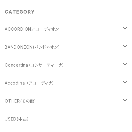
CATEGORY
ACCORDIONアコーディオン
CAVAGNOLO(キャバニョロ)
BANDONEON(バンドネオン)
Cooperfisa(コーペルフィサ)
CROMATIC(クロマチック)
Concertina（コンサーティーナ）
Exelsior(エキセルシァー)
DIATONIC（ダイアトニック）
アングロコンサーティーナ
Accodina （アコーディナ）
Bugari(ブガリ)
Alfred Arnold（AA:ドブレアー）
イングリッシュコンサーティーナ
Marcel Druex
OTHER(その他)
Charles Wheatstone
Titano(タイタノ)
Ernst Luis Arnold(ELA:エラ)
楽器ケース
USED(中古）