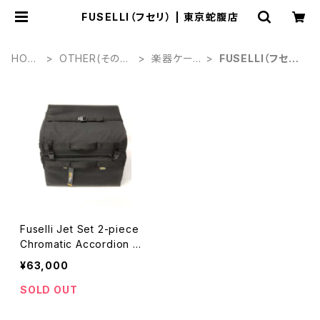
FUSELLI（フセリ） | 東京蛇腹店
HOM
OTHER(その
楽器ケー
FUSELLI（フセ
E
他)
ス
リ）
Fuselli Jet Set 2-piece
Chromatic Accordion Gi
g-Bag（フセリ ジェット セッ
¥63,000
ト 2ピース クロマチック ア
コーディオン ギグ バッグ）
SOLD OUT