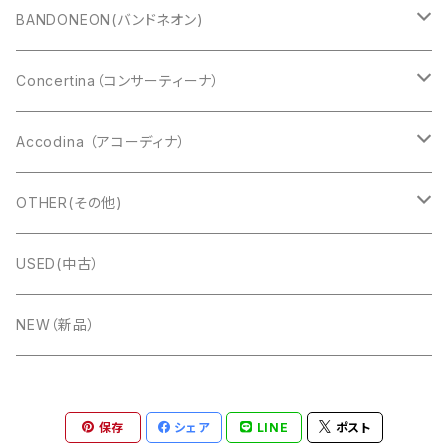
CAVAGNOLO(キャバニョロ)
BANDONEON(バンドネオン)
Cooperfisa(コーペルフィサ)
CROMATIC(クロマチック)
Concertina（コンサーティーナ）
Exelsior(エキセルシァー)
DIATONIC（ダイアトニック）
アングロコンサーティーナ
Accodina （アコーディナ）
Bugari(ブガリ)
Alfred Arnold（AA:ドブレアー）
イングリッシュコンサーティーナ
Marcel Druex
OTHER(その他)
Charles Wheatstone
Titano(タイタノ)
Ernst Luis Arnold(ELA:エラ)
楽器ケース
USED(中古）
FUSELLI（フセリ）
Accormate(アコメッテ)
PREMIER(プレミア）
楽譜
NEW（新品）
TONBO(トンボ)
ＧＵＴＪＡＨＲ ＢＡＮＤＯＮＥＯＮ (グートヤ―)
CD
保存
シェア
LINE
ポスト
Hohner(ホーナー)
Meinel&Herold(メイネルアンドへロルド）
ベルト