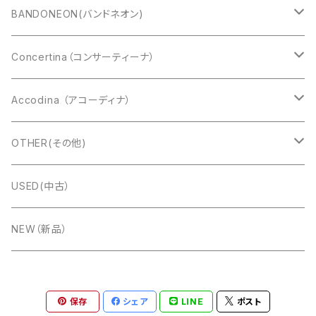
CAVAGNOLO(キャバニョロ)
BANDONEON(バンドネオン)
Cooperfisa(コーペルフィサ)
CROMATIC(クロマチック)
Concertina（コンサーティーナ）
Exelsior(エキセルシァー)
DIATONIC（ダイアトニック）
アングロコンサーティーナ
Accodina （アコーディナ）
Bugari(ブガリ)
Alfred Arnold（AA:ドブレアー）
イングリッシュコンサーティーナ
Marcel Druex
OTHER(その他)
Charles Wheatstone
Titano(タイタノ)
Ernst Luis Arnold(ELA:エラ)
楽器ケース
USED(中古）
FUSELLI（フセリ）
Accormate(アコメッテ)
PREMIER(プレミア）
楽譜
NEW（新品）
TONBO(トンボ)
ＧＵＴＪＡＨＲ ＢＡＮＤＯＮＥＯＮ (グートヤ―)
CD
保存
シェア
LINE
ポスト
Hohner(ホーナー)
Meinel&Herold(メイネルアンドへロルド）
ベルト