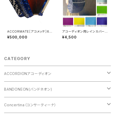
ACCORMATE［アコメッテ］60
アコーディオン用レインカバー
ボタン 96BASS
中型 カラーオーダー【ドイツ水
¥500,000
¥4,500
害チャリティ商品】
CATEGORY
ACCORDIONアコーディオン
CAVAGNOLO(キャバニョロ)
BANDONEON(バンドネオン)
Cooperfisa(コーペルフィサ)
CROMATIC(クロマチック)
Concertina（コンサーティーナ）