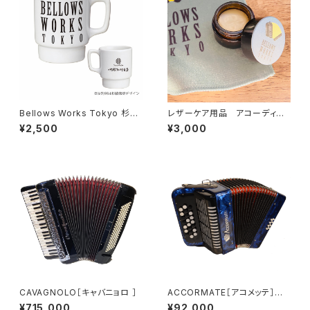
Bellows Works Tokyo 杉綾
レザーケア用品 アコーディオ
珈琲豆店 マグカップ
ンベルト用
¥2,500
¥3,000
CAVAGNOLO［キャバニョロ ］
ACCORMATE［アコメッテ］Ｍｉ
ｎｉ22ボタン 8ベース
¥715,000
¥92,000