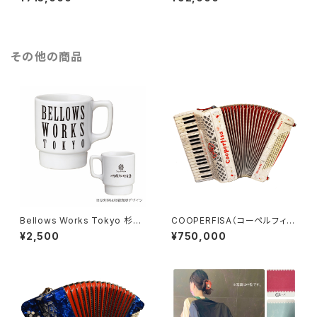
その他の商品
Bellows Works Tokyo 杉綾
COOPERFISA（コーペルフィ
珈琲豆店 マグカップ
サ）
¥2,500
¥750,000