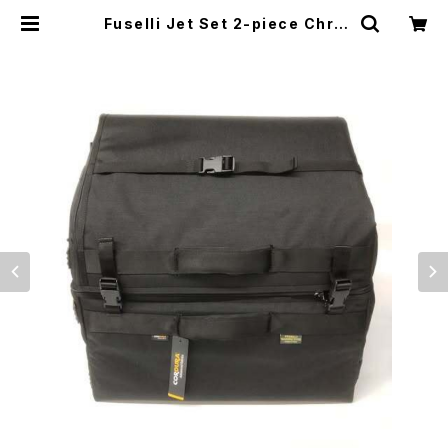
Fuselli Jet Set 2-piece Chro
matic Accordion Gig-Bag（フセ
リ ジェット セット 2ピース クロマチ
ック アコーディオン ギグ バッグ） | 東
京蛇腹店