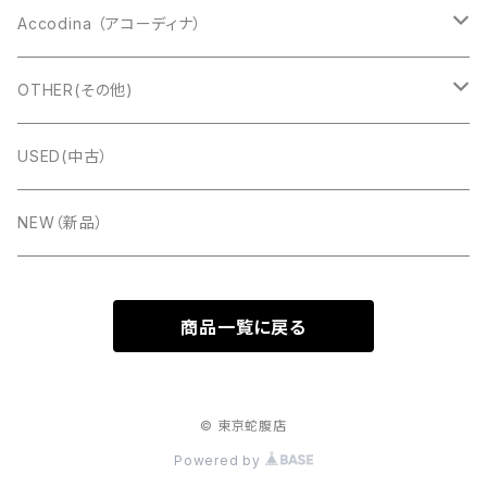
Exelsior(エキセルシァー)
DIATONIC（ダイアトニック）
アングロコンサーティーナ
Accodina （アコーディナ）
Bugari(ブガリ)
Alfred Arnold（AA:ドブレアー）
イングリッシュコンサーティーナ
Marcel Druex
OTHER(その他)
Charles Wheatstone
Titano(タイタノ)
Ernst Luis Arnold(ELA:エラ)
楽器ケース
USED(中古）
FUSELLI（フセリ）
Accormate(アコメッテ)
PREMIER(プレミア）
楽譜
NEW（新品）
TONBO(トンボ)
ＧＵＴＪＡＨＲ ＢＡＮＤＯＮＥＯＮ (グートヤ―)
CD
商品一覧に戻る
Hohner(ホーナー)
Meinel&Herold(メイネルアンドへロルド）
ベルト
Hessmühler［ヘスミューラー］
© 東京蛇腹店
Powered by
FUSITALIA(フィシタリア）