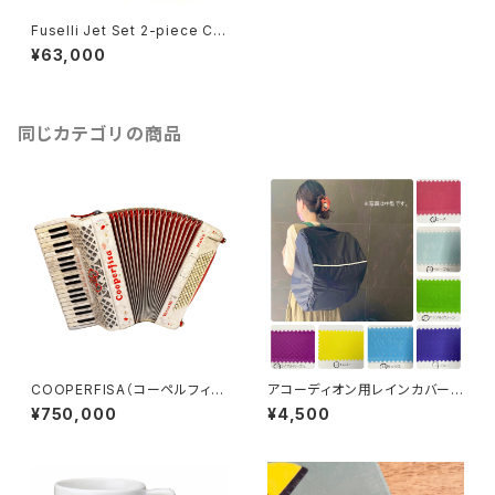
Fuselli Jet Set 2-piece Chr
omatic Accordion Gig-Bag
¥63,000
（フセリ ジェット セット 2ピース
クロマチック アコーディオン ギ
グ バッグ）
同じカテゴリの商品
COOPERFISA（コーペルフィ
アコーディオン用レインカバー
サ）
中型 カラーオーダー【ドイツ水
¥750,000
¥4,500
害チャリティ商品】