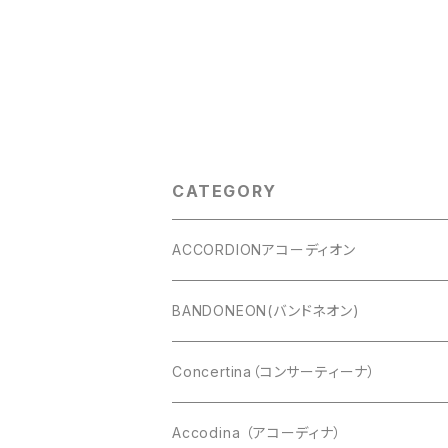
CATEGORY
ACCORDIONアコーディオン
CAVAGNOLO(キャバニョロ)
BANDONEON(バンドネオン)
Cooperfisa(コーペルフィサ)
CROMATIC(クロマチック)
Concertina（コンサーティーナ）
Exelsior(エキセルシァー)
DIATONIC（ダイアトニック）
アングロコンサーティーナ
Accodina （アコーディナ）