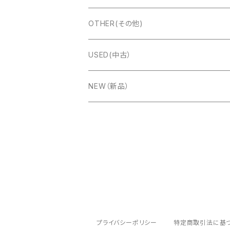
Bugari(ブガリ)
Alfred Arnold（AA:ドブレアー）
イングリッシュコンサーティーナ
Marcel Druex
OTHER(その他)
Charles Wheatstone
Titano(タイタノ)
Ernst Luis Arnold(ELA:エラ)
楽器ケース
USED(中古）
FUSELLI（フセリ）
Accormate(アコメッテ)
PREMIER(プレミア）
楽譜
NEW（新品）
TONBO(トンボ)
ＧＵＴＪＡＨＲ ＢＡＮＤＯＮＥＯＮ (グート
CD
Hohner(ホーナー)
Meinel&Herold(メイネルアンドへロルド）
ベルト
Hessmühler［ヘスミューラー］
FUSITALIA(フィシタリア）
プライバシーポリシー
特定商取引法に基