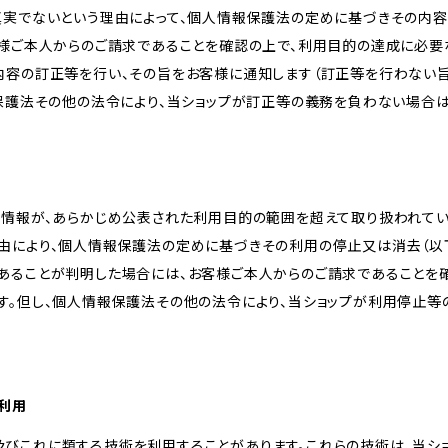
真実でないという理由によって、個人情報保護法の定めに基づきその内容
客様ご本人からのご請求であることを確認の上で、利用目的の達成に必要
内容の訂正等を行い、その旨をお客様に通知します（訂正等を行わない
報保護法その他の法令により、当ショップが訂正等の義務を負わない場合は
人情報が、あらかじめ公表された利用目的の範囲を超えて取り扱われて
由により、個人情報保護法の定めに基づきその利用の停止又は消去（以下
あることが判明した場合には、お客様ご本人からのご請求であることを
す。但し、個人情報保護法その他の法令により、当ショップが利用停止等
の利用
kie及びこれに類する技術を利用することがあります。これらの技術は、当