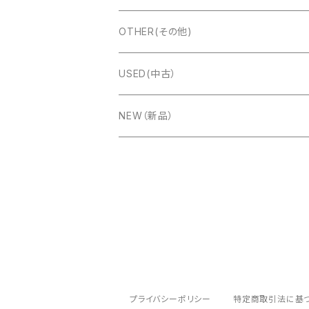
Bugari(ブガリ)
Alfred Arnold（AA:ドブレアー）
イングリッシュコンサーティーナ
Marcel Druex
OTHER(その他)
Charles Wheatstone
Titano(タイタノ)
Ernst Luis Arnold(ELA:エラ)
楽器ケース
USED(中古）
FUSELLI（フセリ）
Accormate(アコメッテ)
PREMIER(プレミア）
楽譜
NEW（新品）
TONBO(トンボ)
ＧＵＴＪＡＨＲ ＢＡＮＤＯＮＥＯＮ (グート
CD
Hohner(ホーナー)
Meinel&Herold(メイネルアンドへロルド）
ベルト
Hessmühler［ヘスミューラー］
FUSITALIA(フィシタリア）
プライバシーポリシー
特定商取引法に基