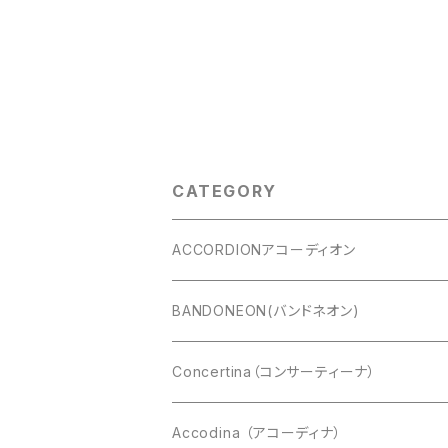
CATEGORY
ACCORDIONアコーディオン
CAVAGNOLO(キャバニョロ)
BANDONEON(バンドネオン)
Cooperfisa(コーペルフィサ)
CROMATIC(クロマチック)
Concertina（コンサーティーナ）
Exelsior(エキセルシァー)
DIATONIC（ダイアトニック）
アングロコンサーティーナ
Accodina （アコーディナ）