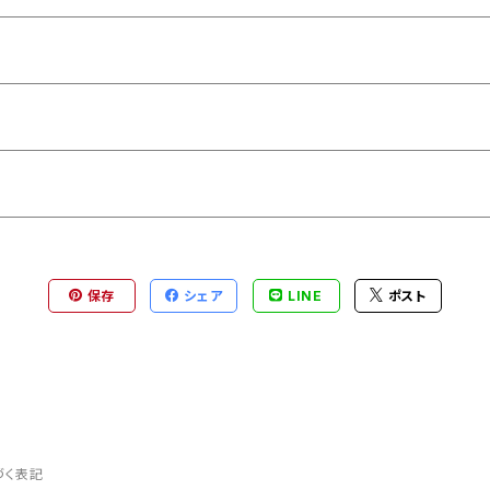
ヤ―)
保存
シェア
LINE
ポスト
づく表記