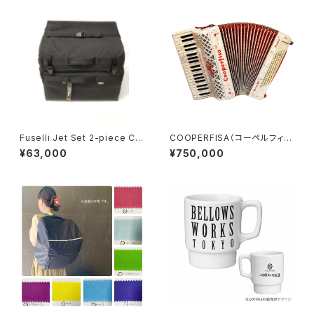
Fuselli Jet Set 2-piece Chr
COOPERFISA（コーペルフィ
omatic Accordion Gig-Bag
サ）
¥63,000
¥750,000
（フセリ ジェット セット 2ピース
クロマチック アコーディオン ギ
グ バッグ）