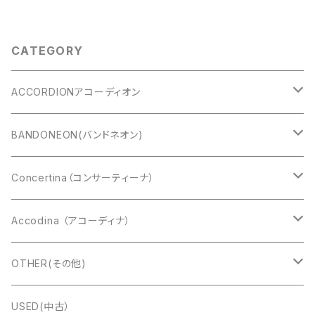
CATEGORY
ACCORDIONアコーディオン
CAVAGNOLO(キャバニョロ)
BANDONEON(バンドネオン)
Cooperfisa(コーペルフィサ)
CROMATIC(クロマチック)
Concertina（コンサーティーナ）
Exelsior(エキセルシァー)
DIATONIC（ダイアトニック）
アングロコンサーティーナ
Accodina （アコーディナ）
Bugari(ブガリ)
Alfred Arnold（AA:ドブレアー）
イングリッシュコンサーティーナ
Marcel Druex
OTHER(その他)
Charles Wheatstone
Titano(タイタノ)
Ernst Luis Arnold(ELA:エラ)
楽器ケース
USED(中古）