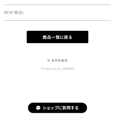
FUSELLI（フセリ）
Accormate(アコメッテ)
PREMIER(プレミア）
楽譜
NEW（新品）
TONBO(トンボ)
ＧＵＴＪＡＨＲ ＢＡＮＤＯＮＥＯＮ (グートヤ―)
CD
商品一覧に戻る
Hohner(ホーナー)
Meinel&Herold(メイネルアンドへロルド）
ベルト
Hessmühler［ヘスミューラー］
© 東京蛇腹店
Powered by
FUSITALIA(フィシタリア）
BORSINI［ボルシーニ］
VICTORIA（ヴィクトリア）
ショップに質問する