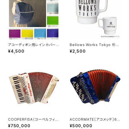
アコーディオン用レインカバー
Bellows Works Tokyo 杉綾
中型 カラーオーダー【ドイツ水
珈琲豆店 マグカップ
¥4,500
¥2,500
害チャリティ商品】
COOPERFISA（コーペルフィ
ACCORMATE［アコメッテ］60
サ）
ボタン 96BASS
¥750,000
¥500,000