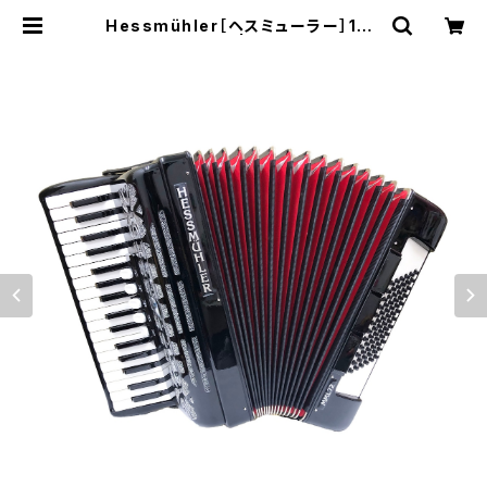
Hessmühler［ヘスミューラー］149
MML72 | 東京蛇腹店