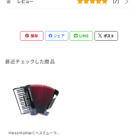
レビュー
(7)
保存
シェア
LINE
ポスト
最近チェックした商品
Hessmühler［ヘスミューラー］
149 MML72