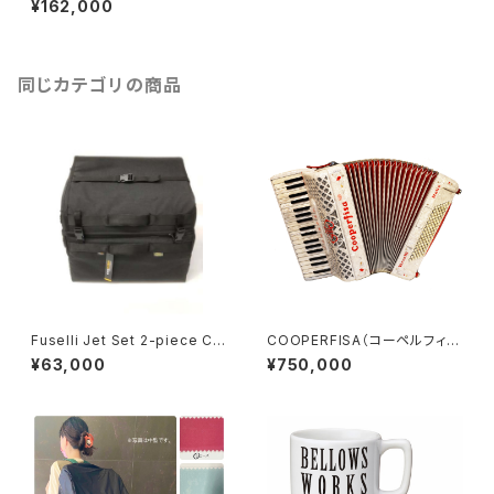
¥162,000
同じカテゴリの商品
Fuselli Jet Set 2-piece Chr
COOPERFISA（コーペルフィ
omatic Accordion Gig-Bag
サ）
¥63,000
¥750,000
（フセリ ジェット セット 2ピース
クロマチック アコーディオン ギ
グ バッグ）