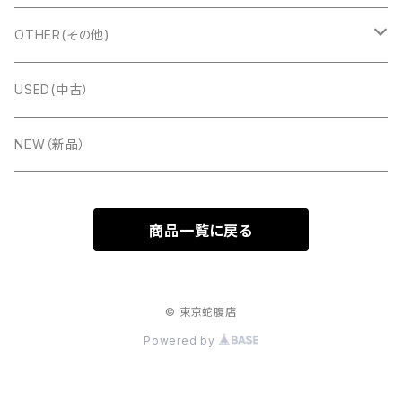
Bugari(ブガリ)
Alfred Arnold（AA:ドブレアー）
イングリッシュコンサーティーナ
Marcel Druex
OTHER(その他)
Charles Wheatstone
Titano(タイタノ)
Ernst Luis Arnold(ELA:エラ)
楽器ケース
USED(中古）
FUSELLI（フセリ）
Accormate(アコメッテ)
PREMIER(プレミア）
楽譜
NEW（新品）
TONBO(トンボ)
ＧＵＴＪＡＨＲ ＢＡＮＤＯＮＥＯＮ (グートヤ―)
CD
商品一覧に戻る
Hohner(ホーナー)
Meinel&Herold(メイネルアンドへロルド）
ベルト
Hessmühler［ヘスミューラー］
© 東京蛇腹店
Powered by
FUSITALIA(フィシタリア）