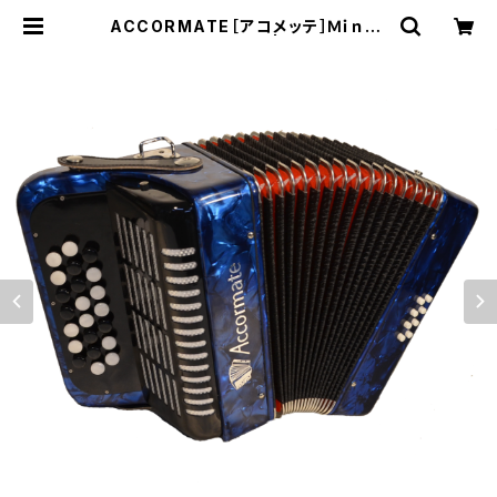
ACCORMATE［アコメッテ］Ｍｉｎｉ2
2ボタン 8ベース | 東京蛇腹店