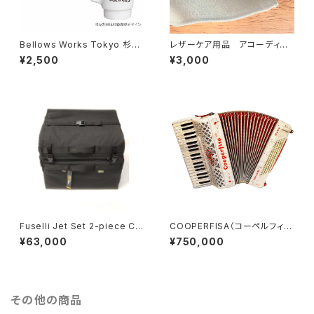
Bellows Works Tokyo 杉綾
レザーケア用品 アコーディオ
珈琲豆店 マグカップ
ンベルト用
¥2,500
¥3,000
Fuselli Jet Set 2-piece Chr
COOPERFISA（コーペルフィ
omatic Accordion Gig-Bag
サ）
¥63,000
¥750,000
（フセリ ジェット セット 2ピース
クロマチック アコーディオン ギ
グ バッグ）
その他の商品