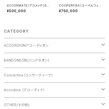
ACCORMATE［アコメッテ］60
COOPERFISA（コーペルフィ
ボタン 96BASS
サ）
¥500,000
¥750,000
CATEGORY
ACCORDIONアコーディオン
CAVAGNOLO(キャバニョロ)
BANDONEON(バンドネオン)
Cooperfisa(コーペルフィサ)
CROMATIC(クロマチック)
Concertina（コンサーティーナ）
Exelsior(エキセルシァー)
DIATONIC（ダイアトニック）
アングロコンサーティーナ
Accodina （アコーディナ）
Bugari(ブガリ)
Alfred Arnold（AA:ドブレアー）
イングリッシュコンサーティーナ
Marcel Druex
OTHER(その他)