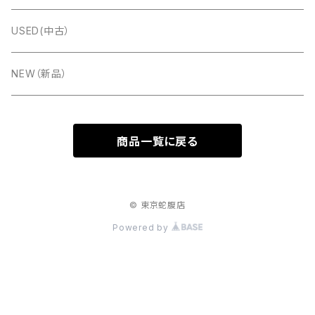
Charles Wheatstone
Titano(タイタノ)
Ernst Luis Arnold(ELA:エラ)
楽器ケース
USED(中古）
FUSELLI（フセリ）
Accormate(アコメッテ)
PREMIER(プレミア）
楽譜
NEW（新品）
TONBO(トンボ)
ＧＵＴＪＡＨＲ ＢＡＮＤＯＮＥＯＮ (グートヤ―)
CD
商品一覧に戻る
Hohner(ホーナー)
Meinel&Herold(メイネルアンドへロルド）
ベルト
Hessmühler［ヘスミューラー］
© 東京蛇腹店
Powered by
FUSITALIA(フィシタリア）
BORSINI［ボルシーニ］